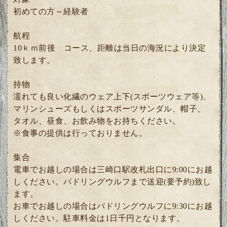
初めての方～経験者
航程
10ｋｍ前後 コース、距離は当日の海況により決定
致します。
持物
濡れても良い化繊のウェア上下(スポーツウェア等)、
マリンシューズもしくはスポーツサンダル、帽子、
タオル、昼食、お飲み物をお持ちください。
※食事の提供は行っておりません。
集合
電車でお越しの場合は三崎口駅改札出口に9:00にお越
しください。パドリングウルフまで送迎(要予約)致し
ます。
お車でお越しの場合はパドリングウルフに9:30にお越
しください。駐車料金は1日千円となります。