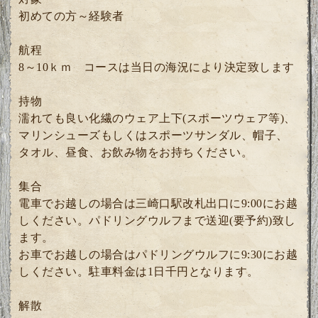
初めての方～経験者
航程
8～10ｋｍ コースは当日の海況により決定致します
持物
濡れても良い化繊のウェア上下(スポーツウェア等)、
マリンシューズもしくはスポーツサンダル、帽子、
タオル、昼食、お飲み物をお持ちください。
集合
電車でお越しの場合は三崎口駅改札出口に9:00にお越
しください。パドリングウルフまで送迎(要予約)致し
ます。
お車でお越しの場合はパドリングウルフに9:30にお越
しください。駐車料金は1日千円となります。
解散