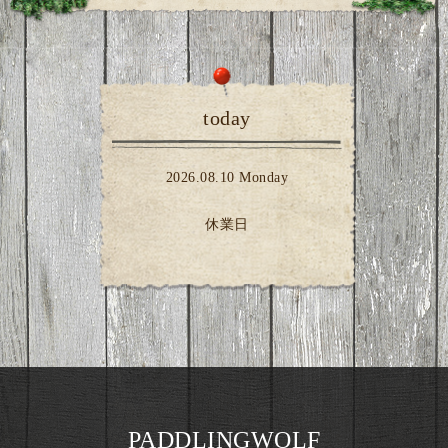
today
2026.08.10 Monday
休業日
PADDLINGWOLF